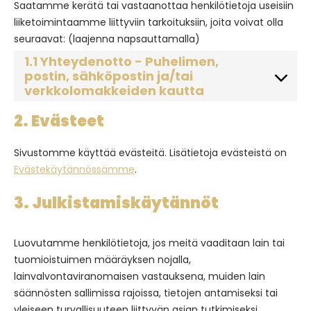
Saatamme kerätä tai vastaanottaa henkilötietoja useisiin
liiketoimintaamme liittyviin tarkoituksiin, joita voivat olla
seuraavat: (laajenna napsauttamalla)
1.1 Yhteydenotto - Puhelimen,
postin, sähköpostin ja/tai
verkkolomakkeiden kautta
2. Evästeet
Sivustomme käyttää evästeitä. Lisätietoja evästeistä on
Evästekäytännössämme
.
3. Julkistamiskäytännöt
Luovutamme henkilötietoja, jos meitä vaaditaan lain tai
tuomioistuimen määräyksen nojalla,
lainvalvontaviranomaisen vastauksena, muiden lain
säännösten sallimissa rajoissa, tietojen antamiseksi tai
yleiseen turvallisuuteen liittyvän asian tutkimiseksi.