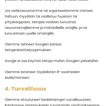
Jos verkkosivustomme tai organisaatiomme otetaan
haltuun, myydään tai osallistuu fuusioon tai
yrityskauppaan, tietojasi voidaan luovuttaa
neuvonantajillemme ja mahdollisille ostajille, ja ne
luovutetaan uusille omistajille.
Olemme tehneet Googlen kanssa
tietojenkäsittelysopimuksen.
Google ei saa käyttää tietoja muihin Googlen palveluihin.
Olemme estäneet täydellisten IP-osoitteiden
sisällyttämisen.
4. Turvallisuus
Olemme sitoutuneet henkilötietojen turvallisuuteen.
Ryhdymme asianmukaisiin turvatoimiin rajoittaaksemme