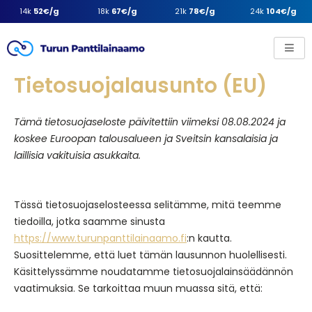
14k
52€/g
18k
67€/g
21k
78€/g
24k
104€/g
Tietosuojalausunto (EU)
Tämä tietosuojaseloste päivitettiin viimeksi 08.08.2024 ja
koskee Euroopan talousalueen ja Sveitsin kansalaisia ja
laillisia vakituisia asukkaita.
Tässä tietosuojaselosteessa selitämme, mitä teemme
tiedoilla, jotka saamme sinusta
https://www.turunpanttilainaamo.fi
:n kautta.
Suosittelemme, että luet tämän lausunnon huolellisesti.
Käsittelyssämme noudatamme tietosuojalainsäädännön
vaatimuksia. Se tarkoittaa muun muassa sitä, että: