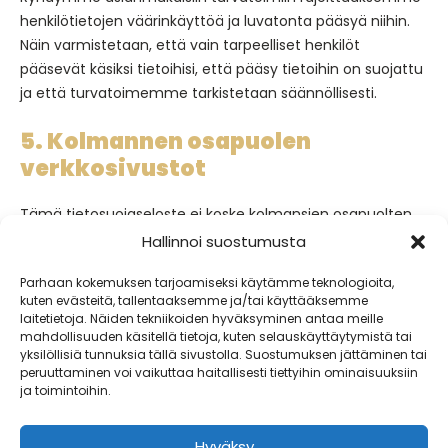
henkilötietojen väärinkäyttöä ja luvatonta pääsyä niihin.
Näin varmistetaan, että vain tarpeelliset henkilöt
pääsevät käsiksi tietoihisi, että pääsy tietoihin on suojattu
ja että turvatoimemme tarkistetaan säännöllisesti.
5. Kolmannen osapuolen
verkkosivustot
Tämä tietosuojaseloste ei koske kolmansien osapuolten
verkkosivustoja, jotka on yhdistetty verkkosivuillamme
Hallinnoi suostumusta
olevien linkkien kautta. Emme voi taata, että nämä
Parhaan kokemuksen tarjoamiseksi käytämme teknologioita,
kolmannet osapuolet käsittelevät henkilötietojasi
kuten evästeitä, tallentaaksemme ja/tai käyttääksemme
luotettavalla tai turvallisella tavalla. Suosittelemme, että
laitetietoja. Näiden tekniikoiden hyväksyminen antaa meille
luet näiden verkkosivustojen tietosuojaselosteet ennen
mahdollisuuden käsitellä tietoja, kuten selauskäyttäytymistä tai
yksilöllisiä tunnuksia tällä sivustolla. Suostumuksen jättäminen tai
näiden verkkosivustojen käyttöä.
peruuttaminen voi vaikuttaa haitallisesti tiettyihin ominaisuuksiin
ja toimintoihin.
6. Muutokset tähän
tietosuojaselosteeseen
Hyväksy