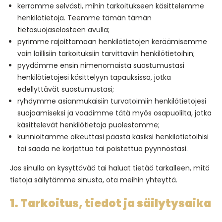
kerromme selvästi, mihin tarkoitukseen käsittelemme
henkilötietoja. Teemme tämän tämän
tietosuojaselosteen avulla;
pyrimme rajoittamaan henkilötietojen keräämisemme
vain laillisiin tarkoituksiin tarvittaviin henkilötietoihin;
pyydämme ensin nimenomaista suostumustasi
henkilötietojesi käsittelyyn tapauksissa, jotka
edellyttävät suostumustasi;
ryhdymme asianmukaisiin turvatoimiin henkilötietojesi
suojaamiseksi ja vaadimme tätä myös osapuolilta, jotka
käsittelevät henkilötietoja puolestamme;
kunnioitamme oikeuttasi päästä käsiksi henkilötietoihisi
tai saada ne korjattua tai poistettua pyynnöstäsi.
Jos sinulla on kysyttävää tai haluat tietää tarkalleen, mitä
tietoja säilytämme sinusta, ota meihin yhteyttä.
1. Tarkoitus, tiedot ja säilytysaika