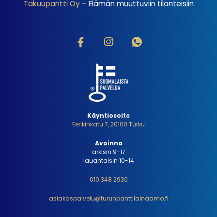
Takuupantti Oy
– Elämän muuttuviin tilanteisiin
Käyntiosoite
Eerikinkatu 7, 20100 Turku
Avoinna
arkisin 9-17
lauantaisin 10-14
010 348 2930
asiakaspalvelu@turunpanttilainaamo.fi