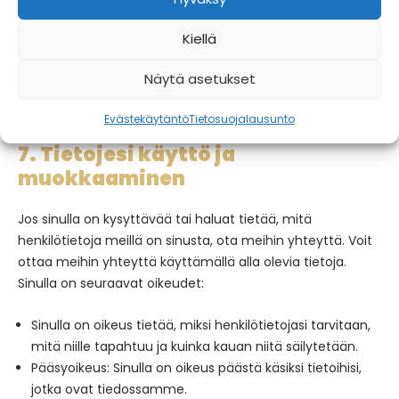
Pidätämme oikeuden tehdä muutoksia tähän
Kiellä
tietosuojaselosteeseen. On suositeltavaa tutustua tähän
tietosuojaselosteeseen säännöllisesti, jotta olet tietoinen
Näytä asetukset
muutoksista. Lisäksi tiedotamme aktiivisesti
mahdollisuuksien mukaan.
Evästekäytäntö
Tietosuojalausunto
7. Tietojesi käyttö ja
muokkaaminen
Jos sinulla on kysyttävää tai haluat tietää, mitä
henkilötietoja meillä on sinusta, ota meihin yhteyttä. Voit
ottaa meihin yhteyttä käyttämällä alla olevia tietoja.
Sinulla on seuraavat oikeudet:
Sinulla on oikeus tietää, miksi henkilötietojasi tarvitaan,
mitä niille tapahtuu ja kuinka kauan niitä säilytetään.
Pääsyoikeus: Sinulla on oikeus päästä käsiksi tietoihisi,
jotka ovat tiedossamme.