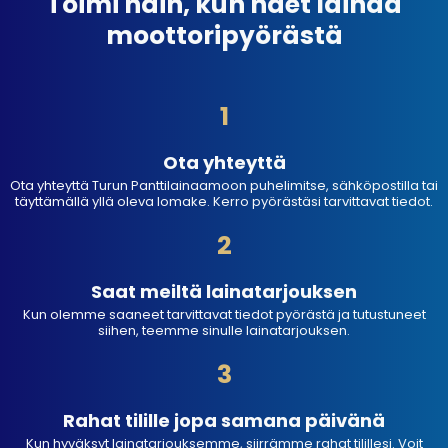
Toimi näin, kun haet lainaa
moottoripyörästä
1
Ota yhteyttä
Ota yhteyttä Turun Panttilainaamoon puhelimitse, sähköpostilla tai
täyttämällä yllä oleva lomake. Kerro pyörästäsi tarvittavat tiedot.
2
Saat meiltä lainatarjouksen
Kun olemme saaneet tarvittavat tiedot pyörästä ja tutustuneet
siihen, teemme sinulle lainatarjouksen.
3
Rahat tilille jopa samana päivänä
Kun hyväksyt lainatarjouksemme, siirrämme rahat tilillesi. Voit