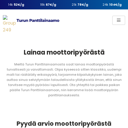
14k
52€/g
18k
67€/g
21k
78€/g
24k
104€/g
Lainaa moottoripyörästä
Meiltä Turun Panttilainaamosta saat lainaa moottoripyörästä
turvallisesti ja vaivattomasti. Olipa kyseessä sitten klassikko, uudempi
malli tai räätälöity erikoispyörä, tarjoamme kilpailukykyisen lainan, joka
auttaa sinua selviytymään taloudellisista yllätyksistä ilman, että sinun
tarvitsee myydä pyörääsi lopullisesti. Ota yhteyttä tai poikkea paikan
päälle Turun Panttilainaamoon, niin kerromme lisää moottoripyörän
panttilainauksesta.
Pyydä arvio moottoripyörästä