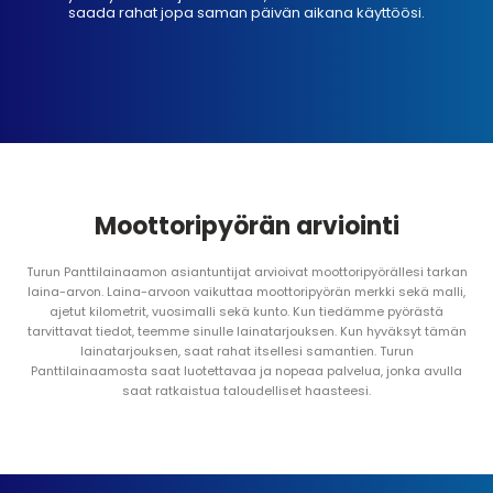
saada rahat jopa saman päivän aikana käyttöösi.
Moottoripyörän arviointi
Turun Panttilainaamon asiantuntijat arvioivat moottoripyörällesi tarkan
laina-arvon. Laina-arvoon vaikuttaa moottoripyörän merkki sekä malli,
ajetut kilometrit, vuosimalli sekä kunto. Kun tiedämme pyörästä
tarvittavat tiedot, teemme sinulle lainatarjouksen. Kun hyväksyt tämän
lainatarjouksen, saat rahat itsellesi samantien. Turun
Panttilainaamosta saat luotettavaa ja nopeaa palvelua, jonka avulla
saat ratkaistua taloudelliset haasteesi.