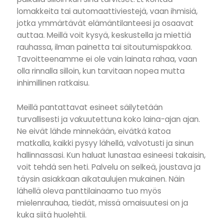
lomakkeita tai automaattiviestejä, vaan ihmisiä,
jotka ymmärtävät elämäntilanteesi ja osaavat
auttaa. Meillä voit kysyä, keskustella ja miettiä
rauhassa, ilman painetta tai sitoutumispakkoa.
Tavoitteenamme ei ole vain lainata rahaa, vaan
olla rinnalla silloin, kun tarvitaan nopea mutta
inhimillinen ratkaisu.
Meillä pantattavat esineet säilytetään
turvallisesti ja vakuutettuna koko laina-ajan ajan.
Ne eivät lähde minnekään, eivätkä katoa
matkalla, kaikki pysyy lähellä, valvotusti ja sinun
hallinnassasi. Kun haluat lunastaa esineesi takaisin,
voit tehdä sen heti. Palvelu on selkeä, joustava ja
täysin asiakkaan aikataulujen mukainen. Näin
lähellä oleva panttilainaamo tuo myös
mielenrauhaa, tiedät, missä omaisuutesi on ja
kuka siitä huolehtii.