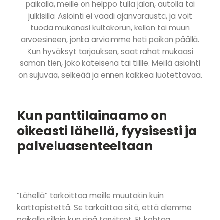
paikalla, meille on helppo tulla jalan, autolla tai
julkisilla. Asiointi ei vaadi ajanvarausta, ja voit
tuoda mukanasi kultakorun, kellon tai muun
arvoesineen, jonka arvioimme heti paikan päällä.
Kun hyväksyt tarjouksen, saat rahat mukaasi
saman tien, joko käteisenä tai tilille. Meillä asiointi
on sujuvaa, selkeää ja ennen kaikkea luotettavaa.
Kun panttilainaamo on
oikeasti lähellä, fyysisesti ja
palveluasenteeltaan
”Lähellä” tarkoittaa meille muutakin kuin
karttapistettä. Se tarkoittaa sitä, että olemme
paikalla silloin kun sinä tarvitset. Et kohtaa