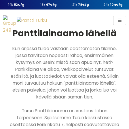
14k
52€/g
18k
67€/g
21k
78€/g
24k
104€/g
Panttilainaamo lähellä
Kun arjessa tulee vastaan odottamaton tilanne,
jossa tarvitaan nopeasti rahaa, ensimmäinen
kysymys on usein: mistä saan apua nyt, heti?
Pankkilaina vie aikaa, verkkopalvelut tuntuvat
etäisiltä, ja luottotiedot voivat olla esteenä. Silloin
moni turvautuu hakuun ”panttilainaamo lähellä”,
etsien palvelua, johon voi luottaa ja jonka luo voi
kävellä sisään saman tien.
Turun Panttilainaamo on vastaus tähän
tarpeeseen. Sijaitsemme Turun keskustassa
osoitteessa Eerikinkatu 7, helposti saavutettavalla