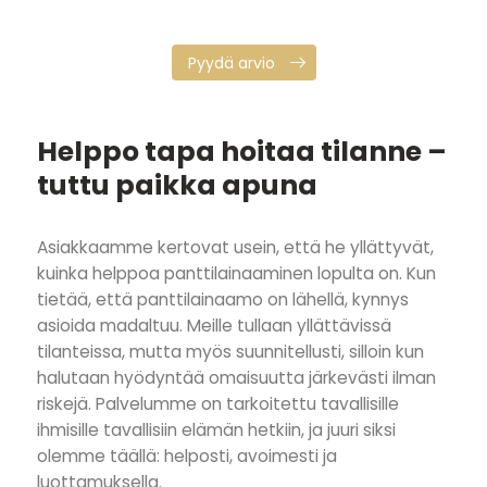
Pyydä arvio
Helppo tapa hoitaa tilanne –
tuttu paikka apuna
Asiakkaamme kertovat usein, että he yllättyvät,
kuinka helppoa panttilainaaminen lopulta on. Kun
tietää, että panttilainaamo on lähellä, kynnys
asioida madaltuu. Meille tullaan yllättävissä
tilanteissa, mutta myös suunnitellusti, silloin kun
halutaan hyödyntää omaisuutta järkevästi ilman
riskejä. Palvelumme on tarkoitettu tavallisille
ihmisille tavallisiin elämän hetkiin, ja juuri siksi
olemme täällä: helposti, avoimesti ja
luottamuksella.