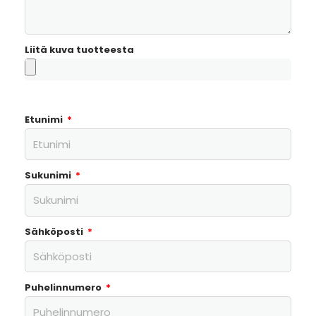
Liitä kuva tuotteesta
Etunimi
Sukunimi
Sähköposti
Puhelinnumero