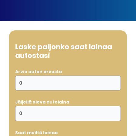
Laske paljonko saat lainaa
autostasi
Arvio auton arvosta
Jäljellä oleva autolaina
Saat meiltä lainaa