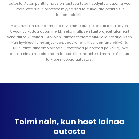
autosta. Auton panttilainaus on loistava tapa hyödyntää auton arvoa
ilman, että sinun tarvitsee myydä sitä tai turvautua perinteisiin
lainamuotoihin.
Me Turun Panttilainaamossa arvioimme autolle tarkan laina-arvon.
Arvoon vaikuttaa auton merkki sekä malli, sen kunto, ajetut kilometrit
sekä auton vuosimalli. Arvioinni jälkeen teemme sinulle lainatarjouksen.
Kun hyväksyt lainatarjouksen, saat rahat tilillesi samana päivänä.
Turun Panttilainaamo tarjoaa luotettavaa ja nopeaa palvelua, joka
auttaa sinua ratkaisemaan taloudelliset haasteet ilman, että sinun
tarvitsee luopua autostasi.
Toimi näin, kun haet lainaa
autosta