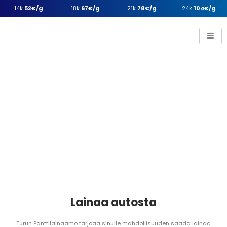
14k
52€/g
18k
67€/g
21k
78€/g
24k
104€/g
Lainaa autosta
Turun Panttilainaamo tarjoaa sinulle mahdollisuuden saada lainaa