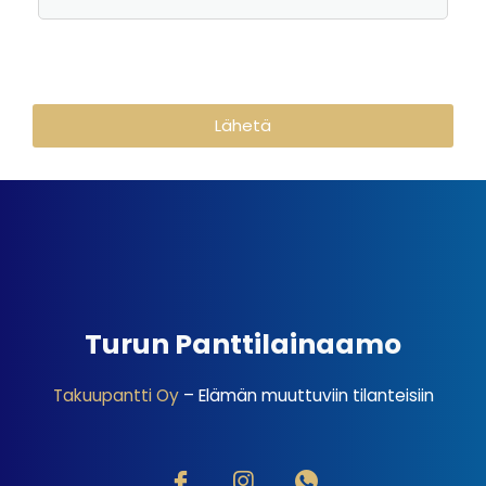
Lähetä
Turun Panttilainaamo
Takuupantti Oy
– Elämän muuttuviin tilanteisiin