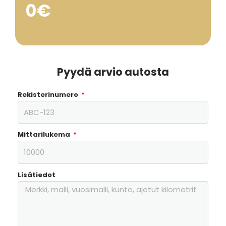
0€
Pyydä arvio autosta
Rekisterinumero
Mittarilukema
Lisätiedot