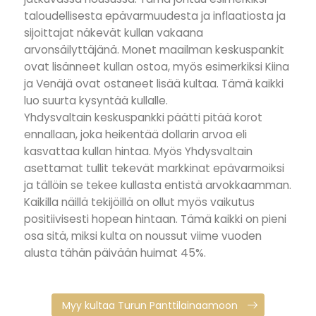
taloudellisesta epävarmuudesta ja inflaatiosta ja
sijoittajat näkevät kullan vakaana
arvonsäilyttäjänä. Monet maailman keskuspankit
ovat lisänneet kullan ostoa, myös esimerkiksi Kiina
ja Venäjä ovat ostaneet lisää kultaa. Tämä kaikki
luo suurta kysyntää kullalle.
Yhdysvaltain keskuspankki päätti pitää korot
ennallaan, joka heikentää dollarin arvoa eli
kasvattaa kullan hintaa. Myös Yhdysvaltain
asettamat tullit tekevät markkinat epävarmoiksi
ja tällöin se tekee kullasta entistä arvokkaamman.
Kaikilla näillä tekijöillä on ollut myös vaikutus
positiivisesti hopean hintaan. Tämä kaikki on pieni
osa sitä, miksi kulta on noussut viime vuoden
alusta tähän päivään huimat 45%.
Myy kultaa Turun Panttilainaamoon