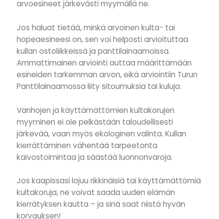
arvoesineet järkevästi myymällä ne.
Jos haluat tietää, minkä arvoinen kulta- tai
hopeaesineesi on, sen voi helposti arvioituttaa
kullan ostoliikkeissä ja panttilainaamoissa.
Ammattimainen arviointi auttaa määrittämään
esineiden tarkemman arvon, eikä arviointiin Turun
Panttilainaamossa liity sitoumuksia tai kuluja.
Vanhojen ja käyttämättömien kultakorujen
myyminen ei ole pelkästään taloudellisesti
järkevää, vaan myös ekologinen valinta. Kullan
kierrättäminen vähentää tarpeetonta
kaivostoimintaa ja säästää luonnonvaroja.
Jos kaapissasi lojuu rikkinäisiä tai käyttämättömiä
kultakoruja, ne voivat saada uuden elämän
kierrätyksen kautta – ja sinä saat niistä hyvän
korvauksen!