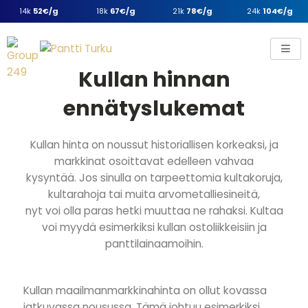
14k
52€/g
18k
67€/g
21k
78€/g
24k
104€/g
Kullan hinnan
ennätyslukemat
Kullan hinta on noussut historiallisen korkeaksi, ja
markkinat osoittavat edelleen vahvaa
kysyntää. Jos sinulla on tarpeettomia kultakoruja,
kultarahoja tai muita arvometalliesineitä,
nyt voi olla paras hetki muuttaa ne rahaksi. Kultaa
voi myydä esimerkiksi kullan ostoliikkeisiin ja
panttilainaamoihin.
Kullan maailmanmarkkinahinta on ollut kovassa
jatkuvassa nousussa. Tämä johtuu esimerkiksi