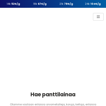
14k
52€/g
18k
67€/g
21k
78€/g
24k
104€/g
Hae panttilainaa
Otamme vastaan erilaisia arvometalleja, koruja, kelloja, erilaisia