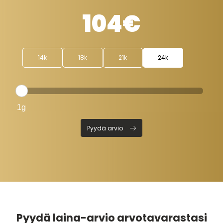
104€
14k
18k
21k
24k
Pyydä arvio
Pyydä laina-arvio arvotavarastasi