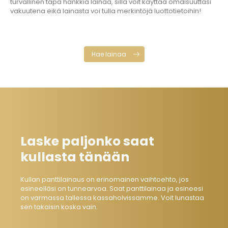
turvallinen tapa hankkia lainaa, sillä voit käyttää omaisuuttasi
vakuutena eikä lainasta voi tulla merkintöjä luottotietoihin!
Hae lainaa
Laske paljonko saat
kullasta tänään
Kullan panttilainaus on erinomainen vaihtoehto, jos
esineelläsi on tunnearvoa. Saat panttilainaa ja esineesi
on varmassa tallessa kassaholvissamme. Voit lunastaa
sen takaisin koska vain.