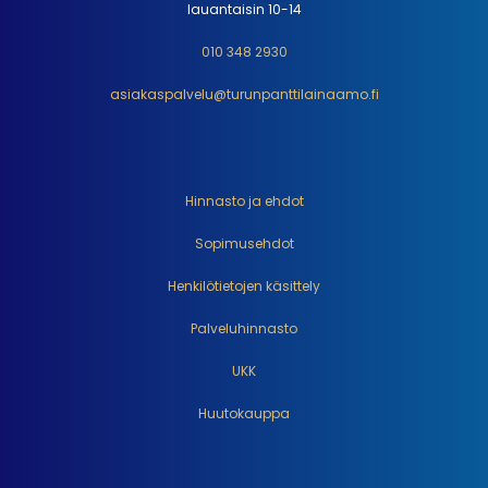
lauantaisin 10-14
010 348 2930
asiakaspalvelu@turunpanttilainaamo.fi
Hinnasto ja ehdot
Sopimusehdot
Henkilötietojen käsittely
Palveluhinnasto
UKK
Huutokauppa