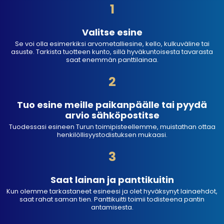
1
Valitse esine
Se voi olla esimerkiksi arvometalliesine, kello, kulkuväline tai
asuste. Tarkista tuotteen kunto, sillä hyväkuntoisesta tavarasta
saat enemmän panttilainaa.
2
Tuo esine meille paikanpäälle tai pyydä
arvio sähköpostitse
Tuodessasi esineen Turun toimipisteellemme, muistathan ottaa
henkilöllisyystodistuksen mukaasi.
3
Saat lainan ja panttikuitin
Kun olemme tarkastaneet esineesi ja olet hyväksynyt lainaehdot,
saat rahat saman tien. Panttikuitti toimii todisteena pantin
antamisesta.