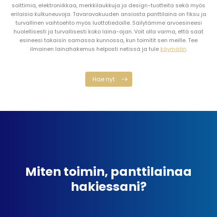
soittimia, elektroniikkaa, merkkilaukkuja ja design-tuotteita sekä myös
erilaisia kulkuneuvoja. Tavaravakuuden ansiosta panttilaina on fiksu ja
turvallinen vaihtoehto myös luottotiedoille.
Säilytämme arvoesineesi
huolellisesti ja turvallisesti koko laina-ajan. Voit olla varma, että saat
esineesi takaisin samassa kunnossa, kun toimitit sen meille.
Tee
ilmainen lainahakemus helposti netissä ja tule
käymään
.
Hae nyt
Miten toimin, panttilainaa
hakiessani?