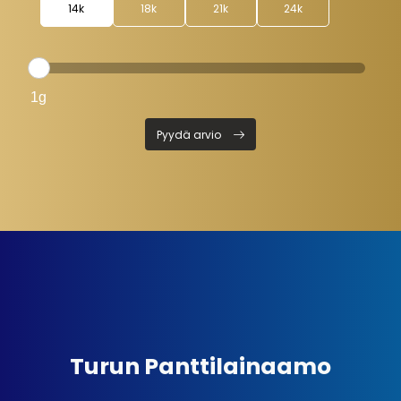
14k
18k
21k
24k
Pyydä arvio
Turun Panttilainaamo