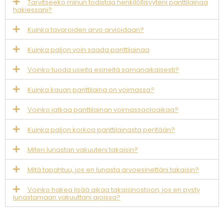
Tarvitseeko minun todistaa henkilöllisyyteni panttilainaa
hakiessani?
Kuinka tavaroiden arvo arvioidaan?
Kuinka paljon voin saada panttilainaa
Voinko tuoda useita esineitä samanaikaisesti?
Kuinka kauan panttilaina on voimassa?
Voinko jatkaa panttilainan voimassaoloaikaa?
Kuinka paljon korkoa panttilainasta peritään?
Miten lunastan vakuuteni takaisin?
Mitä tapahtuu, jos en lunasta arvoesinettäni takaisin?
Voinko hakea lisää aikaa takaisinostoon, jos en pysty
lunastamaan vakuuttani ajoissa?