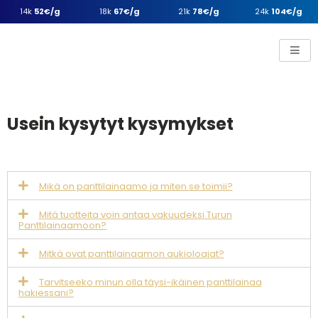
14k
52€/g
18k
67€/g
21k
78€/g
24k
104€/g
Usein kysytyt kysymykset
Mikä on panttilainaamo ja miten se toimii?
Mitä tuotteita voin antaa vakuudeksi Turun
Panttilainaamoon?
Mitkä ovat panttilainaamon aukioloajat?
Tarvitseeko minun olla täysi-ikäinen panttilainaa
hakiessani?